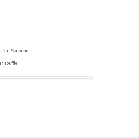
 et le Sudarium.
er souffle