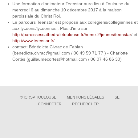
Une formation d'animateur Teenstar aura lieu à Toulouse du
mercredi 6 au dimanche 10 décembre 2017 à la maison
paroissiale du Christ Roi.
Le parcours Teenstar est proposé aux collégiens/collégiennes et
aux lycéens/lycéennes . Plus d'info sur
http://paroissescathedraletoulouse.fr/home-2/jeunes/teenstar
/ et
http://www.teenstar.fr/
contact: Bénédicte Civrac de Fabian
(
benedicte.civrac@gmail.com
/ 06 49 59 71 77 ) - Charlotte
Cortès (
guillaumecortes@hotmail.com
/ 06 07 46 86 30)
© ICRSP TOULOUSE
MENTIONS LÉGALES
SE
CONNECTER
RECHERCHER