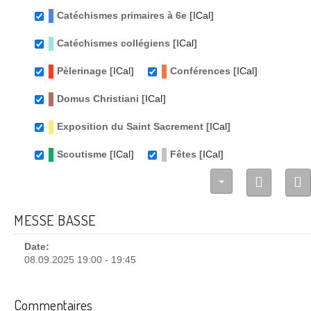
Catéchismes primaires à 6e [
ICal
]
Catéchismes collégiens [
ICal
]
Pèlerinage [
ICal
]
Conférences [
ICal
]
Domus Christiani [
ICal
]
Exposition du Saint Sacrement [
ICal
]
Scoutisme [
ICal
]
Fêtes [
ICal
]
MESSE BASSE
Date:
08.09.2025 19:00 - 19:45
Commentaires