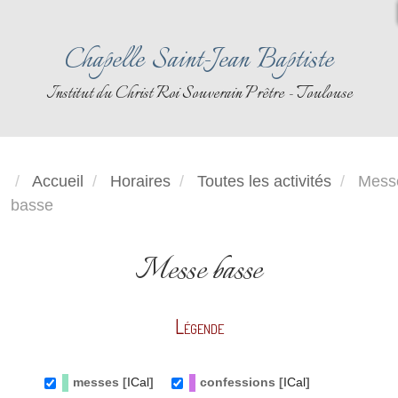
Chapelle Saint-Jean Baptiste
Institut du Christ Roi Souverain Prêtre - Toulouse
Accueil
Horaires
Toutes les activités
Mess
basse
Messe basse
Légende
messes [
ICal
]
confessions [
ICal
]